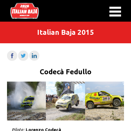
Italian Baja 2015
Codecà Fedullo
Pilota
:
Lorenzo Codecà