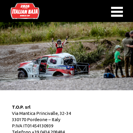
T.O.P. srl
Via ​Mantica Princivalle, 32-34​
330170 Pordeone – Italy
P.IVA IT01454130939
Telefono +39 0434 208484