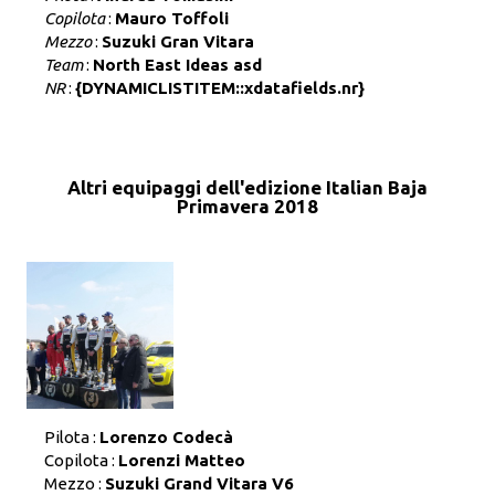
Copilota
:
Mauro Toffoli
Mezzo
:
Suzuki Gran Vitara
Team
:
North East Ideas asd
NR
:
{DYNAMICLISTITEM::xdatafields.nr}
Altri equipaggi dell'edizione Italian Baja
Primavera 2018
Pilota :
Lorenzo Codecà
Copilota :
Lorenzi Matteo
Mezzo :
Suzuki Grand Vitara V6