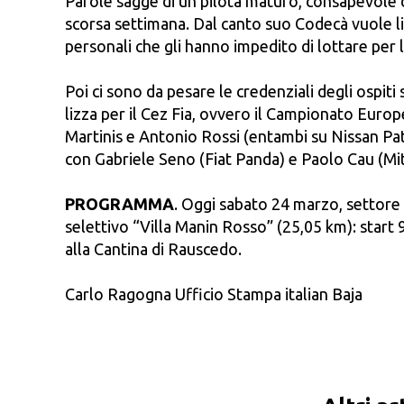
Parole sagge di un pilota maturo, consapevole di
scorsa settimana. Dal canto suo Codecà vuole libe
personali che gli hanno impedito di lottare per 
Poi ci sono da pesare le credenziali degli ospit
lizza per il Cez Fia, ovvero il Campionato Europ
Martinis e Antonio Rossi (entambi su Nissan Pat
con Gabriele Seno (Fiat Panda) e Paolo Cau (Mit
PROGRAMMA
. Oggi sabato 24 marzo, settore 
selettivo “Villa Manin Rosso” (25,05 km): start 9
alla Cantina di Rauscedo.
Carlo Ragogna Ufficio Stampa italian Baja