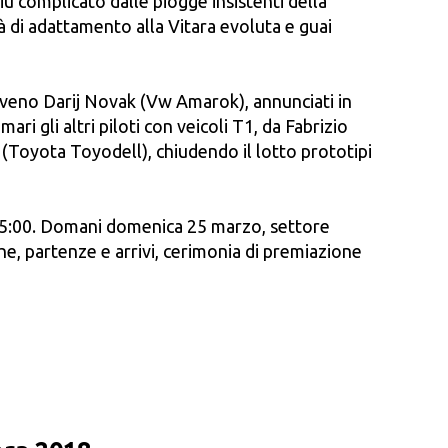
iù complicato dalle piogge insistenti della
tà di adattamento alla Vitara evoluta e guai
sloveno Darij Novak (Vw Amarok), annunciati in
i gli altri piloti con veicoli T1, da Fabrizio
(Toyota Toyodell), chiudendo il lotto prototipi
, 15:00. Domani domenica 25 marzo, settore
che, partenze e arrivi, cerimonia di premiazione