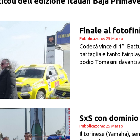
ticoli dell'edizione Italian Baja Prima
Finale al fotofin
Pubblicazone: 25 Marzo
Codecà vince di 1’’. Bat
battaglia e tanto fairplay
podio Tomasini davanti a
SxS con dominio
Pubblicazone: 25 Marzo
Il torinese (Yamaha), se