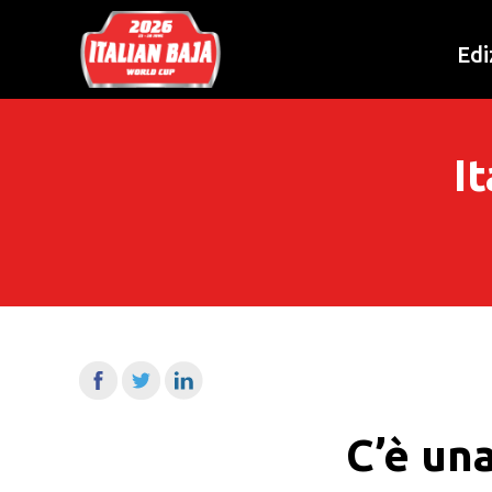
Edi
I
C’è un