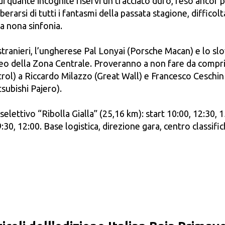
 quante incognite riservi un tracciato duro, reso ancor p
rarsi di tutti i fantasmi della passata stagione, difficol
la nona sinfonia.
i stranieri, l’ungherese Pal Lonyai (Porsche Macan) e lo 
eo della Zona Centrale. Proveranno a non fare da comprimar
rol) a Riccardo Milazzo (Great Wall) e Francesco Ceschin 
subishi Pajero).
selettivo “Ribolla Gialla” (25,16 km): start 10:00, 12:30
:30, 12:00. Base logistica, direzione gara, centro classifi