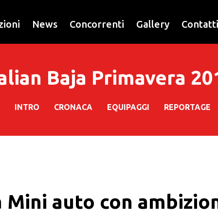
zioni
News
Concorrenti
Gallery
Contatt
talian Baja Primavera 20
INTRO
CRONACA
EQUIPAGGI
REPORTAGE
a Mini auto con ambizio