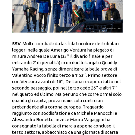
SSV
. Molto combattuta la sfida tricolore dei tubolari
leggeri nella quale Amerigo Ventura ha piegato di
misura Andrea De Luna (33’’ il divario finale e per
entrambi 2’ di penalità) in un duello targato Quaddy
Yamaha Racing, senza dimenticare la bella prova di
Valentino Rocco finito terzo a 1’53’’. Primo settore
con Ventura avanti di 16’’, De Luna recupera tutto nel
secondo passaggio, poi nel terzo cede 26’’ e altri 7’’
nel quarto ed ultimo. Ma per uno che corre ormai solo
quando gli capita, prova maiuscola contro un
pretendente alla corona europea. Traguardo
raggiunto con soddisfazione da Michele Manocchi e
Alessandro Bonetto, invece Mauro Vagaggini ha
consegnato la tabella di marcia appena concluso il
terzo settore, abbacchiato da una giornata di scarsa