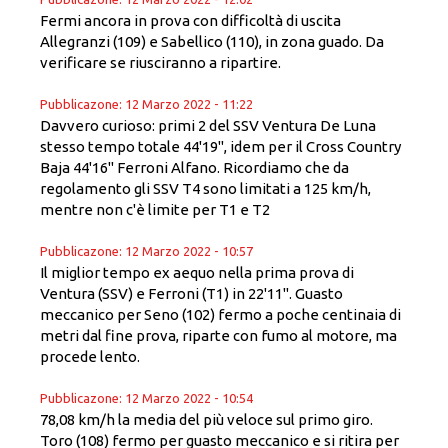
Fermi ancora in prova con difficoltà di uscita
Allegranzi (109) e Sabellico (110), in zona guado. Da
verificare se riusciranno a ripartire.
Pubblicazone: 12 Marzo 2022 - 11:22
Davvero curioso: primi 2 del SSV Ventura De Luna
stesso tempo totale 44'19'', idem per il Cross Country
Baja 44'16'' Ferroni Alfano. Ricordiamo che da
regolamento gli SSV T4 sono limitati a 125 km/h,
mentre non c'è limite per T1 e T2
Pubblicazone: 12 Marzo 2022 - 10:57
Il miglior tempo ex aequo nella prima prova di
Ventura (SSV) e Ferroni (T1) in 22'11''. Guasto
meccanico per Seno (102) fermo a poche centinaia di
metri dal fine prova, riparte con fumo al motore, ma
procede lento.
Pubblicazone: 12 Marzo 2022 - 10:54
78,08 km/h la media del più veloce sul primo giro.
Toro (108) fermo per guasto meccanico e si ritira per