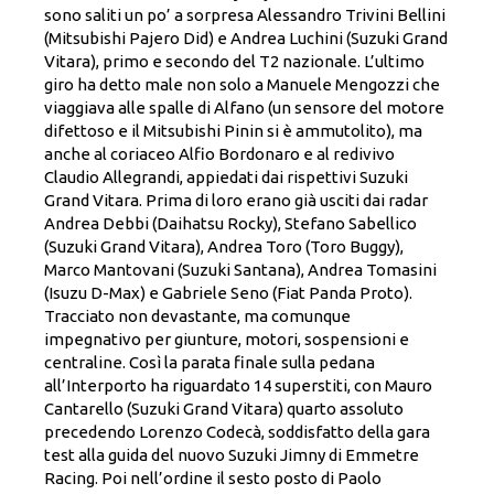
sono saliti un po’ a sorpresa Alessandro Trivini Bellini
(Mitsubishi Pajero Did) e Andrea Luchini (Suzuki Grand
Vitara), primo e secondo del T2 nazionale. L’ultimo
giro ha detto male non solo a Manuele Mengozzi che
viaggiava alle spalle di Alfano (un sensore del motore
difettoso e il Mitsubishi Pinin si è ammutolito), ma
anche al coriaceo Alfio Bordonaro e al redivivo
Claudio Allegrandi, appiedati dai rispettivi Suzuki
Grand Vitara. Prima di loro erano già usciti dai radar
Andrea Debbi (Daihatsu Rocky), Stefano Sabellico
(Suzuki Grand Vitara), Andrea Toro (Toro Buggy),
Marco Mantovani (Suzuki Santana), Andrea Tomasini
(Isuzu D-Max) e Gabriele Seno (Fiat Panda Proto).
Tracciato non devastante, ma comunque
impegnativo per giunture, motori, sospensioni e
centraline. Così la parata finale sulla pedana
all’Interporto ha riguardato 14 superstiti, con Mauro
Cantarello (Suzuki Grand Vitara) quarto assoluto
precedendo Lorenzo Codecà, soddisfatto della gara
test alla guida del nuovo Suzuki Jimny di Emmetre
Racing. Poi nell’ordine il sesto posto di Paolo