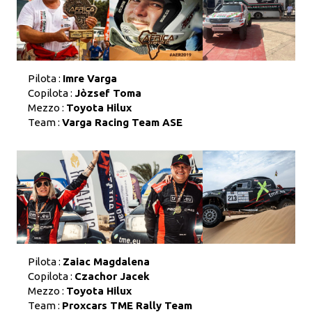
Pilota :
Imre Varga
Copilota :
Jòzsef Toma
Mezzo :
Toyota Hilux
Team :
Varga Racing Team ASE
Pilota :
Zaiac Magdalena
Copilota :
Czachor Jacek
Mezzo :
Toyota Hilux
Team :
Proxcars TME Rally Team