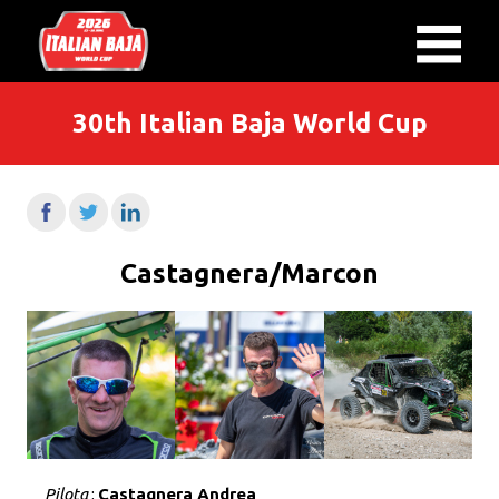
30th Italian Baja World Cup
Castagnera/Marcon
Pilota
:
Castagnera Andrea