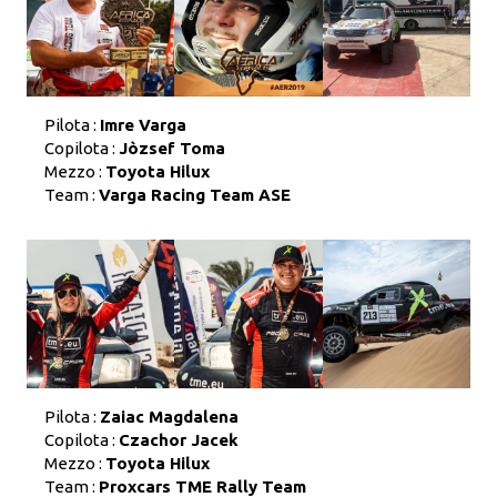
Pilota :
Imre Varga
Copilota :
Jòzsef Toma
Mezzo :
Toyota Hilux
Team :
Varga Racing Team ASE
Pilota :
Zaiac Magdalena
Copilota :
Czachor Jacek
Mezzo :
Toyota Hilux
Team :
Proxcars TME Rally Team