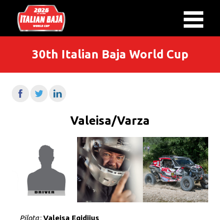
30th Italian Baja World Cup
Valeisa/Varza
Pilota
:
Valeisa Egidijus