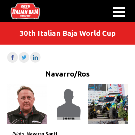
30th Italian Baja World Cup
Navarro/Ros
Pilota
:
Navarro Santi