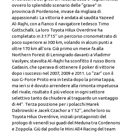
ovvero lo splendido scenario delle “grave” in
provincia di Pordenone, invase da migliaia di
appassionati. La vittoria è andata al saudita Yazeed
Al-Rajhi, con a fianco il navigatore tedesco Timo
Gottschalk. La loro Toyota Hilux Overdrive ha
completato in 3:17’15’’ un percorso cronometrato di
poco superiore ai 300 km, volando in alcuni punti a
oltre 170 km all’ora. Già primo un mese fa alla
Northern Forest di Leningrado davanti a Vladimir
Vasilyev, stavolta Al-Rajhi ha sconfitto il russo Boris
Gadasin, che sperava di ottenere il poker di vittorie
dopo i successi nel 2007, 2009 e 2011. Lo “zar” con il
suo G-Force Proto era in testa dopo la prima tappa,
ma ieri si è dovuto arrendere alla rimonta impetuosa
del rivale, risultato il più veloce in ogni settore
selettivo tanto da chiudere al traguardo un vantaggio
di 44’’. Terza posizione per i polacchi Marek
Dabrowski e Jacek Czachor a 1’52’’, anche loro su
Toyota Hilux Overdrive, iniziali protagonisti del
prologo di venerdì sui guadi del Meduna tra Cordenons
e Zoppola. Giù dal podio le Mini All4 Racing del team