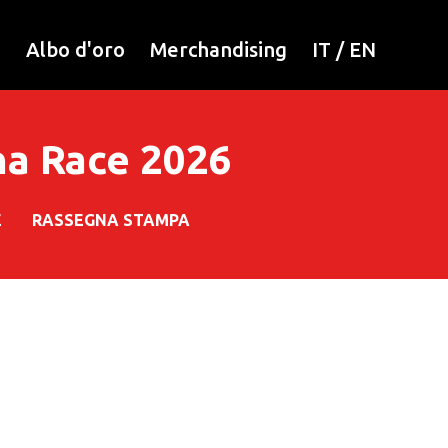
i
Albo d'oro
Merchandising
IT
/
EN
na Race 2026
E
RASSEGNA STAMPA