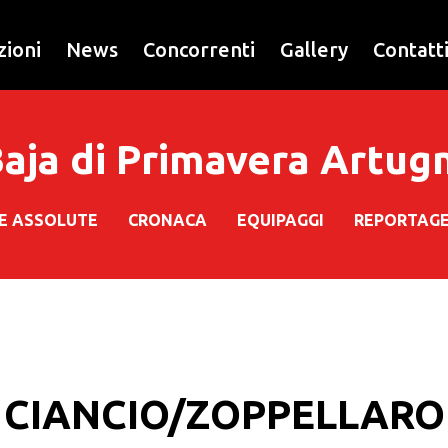
zioni
News
Concorrenti
Gallery
Contatt
 Baja di Primavera Artug
HE ASSOLUTE
CRONACA
EQUIPAGGI
REPORTAG
CIANCIO/ZOPPELLARO