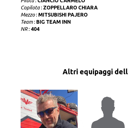
Pilota
:
CIANCIO CARMELO
Copilota
:
ZOPPELLARO CHIARA
Mezzo
:
MITSUBISHI PAJERO
Team
:
BIG TEAM INN
NR
:
404
Altri equipaggi del