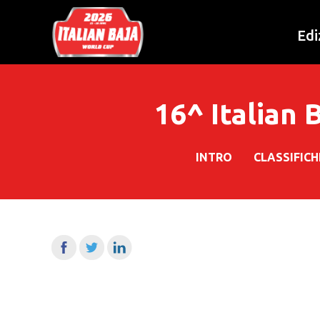
Edi
16^ Italian
INTRO
CLASSIFIC