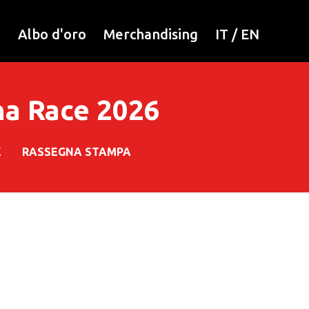
i
Albo d'oro
Merchandising
IT
/
EN
na Race 2026
E
RASSEGNA STAMPA