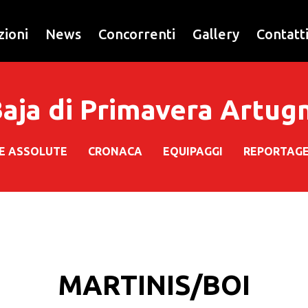
zioni
News
Concorrenti
Gallery
Contatt
 Baja di Primavera Artug
HE ASSOLUTE
CRONACA
EQUIPAGGI
REPORTAG
MARTINIS/BOI