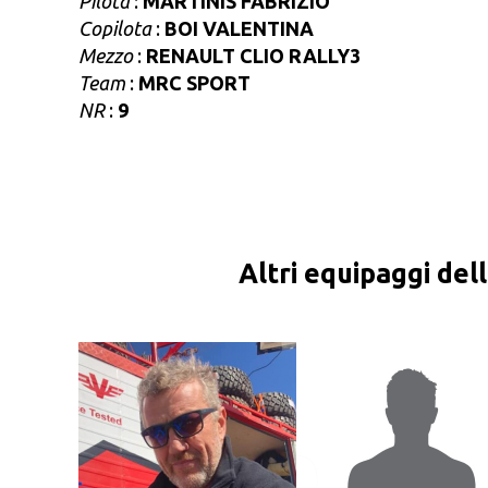
Pilota
:
MARTINIS FABRIZIO
Copilota
:
BOI VALENTINA
Mezzo
:
RENAULT CLIO RALLY3
Team
:
MRC SPORT
NR
:
9
Altri equipaggi del