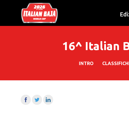
Edi
16^ Italian
INTRO
CLASSIFIC