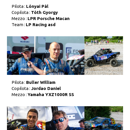
Pilota :
Lónyai Pàl
Copilota :
Tòth Gyorgy
Mezzo :
LPR Porsche Macan
Team :
LP Racing asd
Pilota :
Buller William
Copilota :
Jordao Daniel
Mezzo :
Yamaha YXZ1000R SS