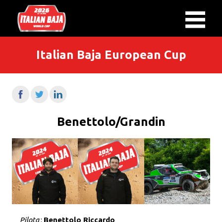
Italian Baja European Cup
Benettolo/Grandin
Pilota
:
Benettolo Riccardo