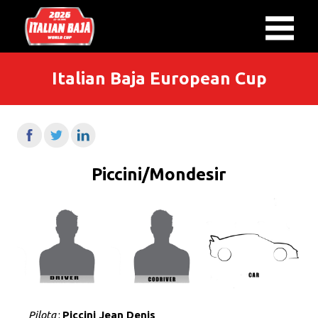
Italian Baja European Cup
Piccini/Mondesir
Pilota
:
Piccini Jean Denis