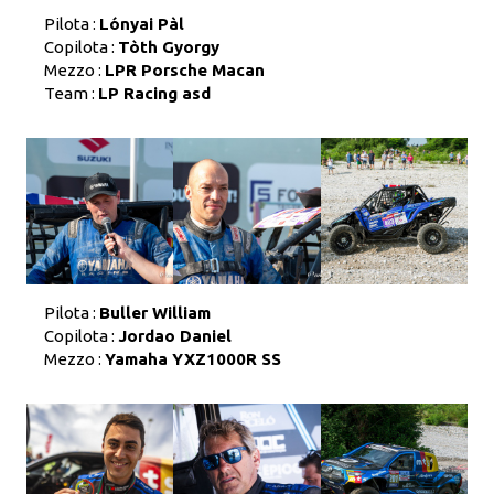
Pilota :
Lónyai Pàl
Copilota :
Tòth Gyorgy
Mezzo :
LPR Porsche Macan
Team :
LP Racing asd
Pilota :
Buller William
Copilota :
Jordao Daniel
Mezzo :
Yamaha YXZ1000R SS