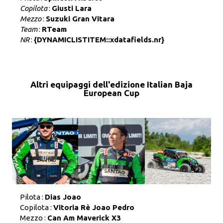
Copilota
:
Giusti Lara
Mezzo
:
Suzuki Gran Vitara
Team
:
RTeam
NR
:
{DYNAMICLISTITEM::xdatafields.nr}
Altri equipaggi dell'edizione Italian Baja
European Cup
Pilota :
Dias Joao
Copilota :
Vitoria Rè Joao Pedro
Mezzo :
Can Am Maverick X3