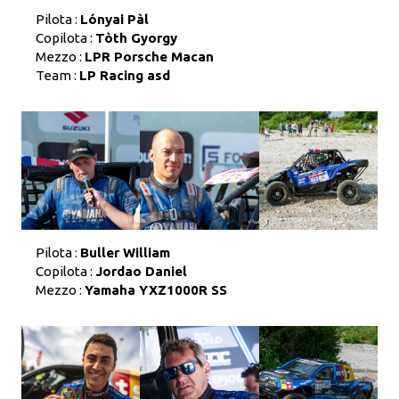
Pilota :
Lónyai Pàl
Copilota :
Tòth Gyorgy
Mezzo :
LPR Porsche Macan
Team :
LP Racing asd
Pilota :
Buller William
Copilota :
Jordao Daniel
Mezzo :
Yamaha YXZ1000R SS