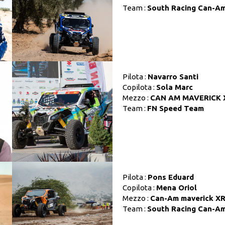
Team :
South Racing Can-A
Pilota :
Navarro Santi
Copilota :
Sola Marc
Mezzo :
CAN AM MAVERICK 
Team :
FN Speed Team
Pilota :
Pons Eduard
Copilota :
Mena Oriol
Mezzo :
Can-Am maverick X
Team :
South Racing Can-A