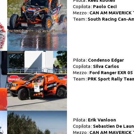
Pilota :
Kees Koolen
Copilota :
Paolo Ceci
Mezzo :
CAN AM MAVERICK 
Team :
South Racing Can-A
Pilota :
Condenso Edgar
Copilota :
Silva Carlos
Mezzo :
Ford Ranger EXR 05
Team :
PRK Sport Rally Tea
Pilota :
Erik Vanloon
Copilota :
Sebastien De Lau
Mezzo :
CAN AM MAVERICK 