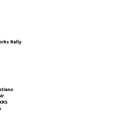
orks Rally
stiano
ir
XRS
m