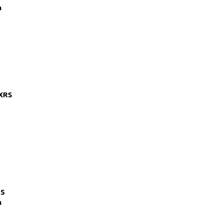
m
XRS
RS
m