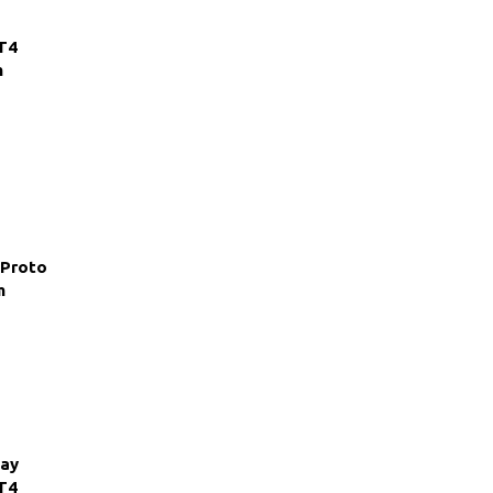
T4
m
 Proto
m
nay
T4