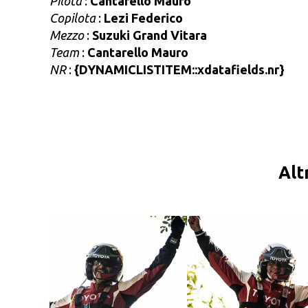
Pilota
:
Cantarello Mauro
Copilota
:
Lezi Federico
Mezzo
:
Suzuki Grand Vitara
Team
:
Cantarello Mauro
NR
:
{DYNAMICLISTITEM::xdatafields.nr}
Alt