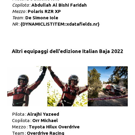
Copilota
:
Abdullah Al Bishi Faridah
Mezzo
:
Polaris RZR XP
Team
:
De Simone Iole
NR
:
{DYNAMICLISTITEM::xdatafields.nr}
Altri equipaggi dell'edizione Italian Baja 2022
Pilota :
Alrajhi Yazeed
Copilota :
Orr Michael
Mezzo :
Toyota Hilux Overdrive
Team :
Overdrive Racing