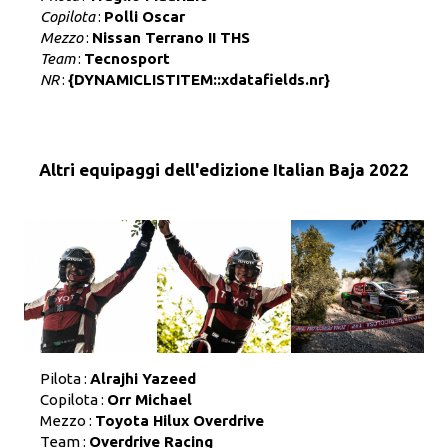
Copilota
:
Polli Oscar
Mezzo
:
Nissan Terrano II THS
Team
:
Tecnosport
NR
:
{DYNAMICLISTITEM::xdatafields.nr}
Altri equipaggi dell'edizione Italian Baja 2022
Pilota :
Alrajhi Yazeed
Copilota :
Orr Michael
Mezzo :
Toyota Hilux Overdrive
Team :
Overdrive Racing