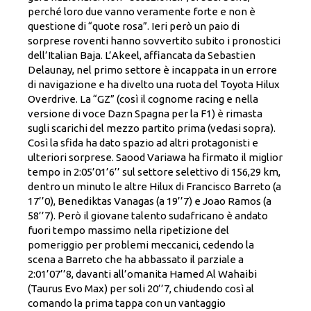
perché loro due vanno veramente forte e non è
questione di “quote rosa”. Ieri però un paio di
sorprese roventi hanno sovvertito subito i pronostici
dell’Italian Baja. L’Akeel, affiancata da Sebastien
Delaunay, nel primo settore è incappata in un errore
di navigazione e ha divelto una ruota del Toyota Hilux
Overdrive. La “GZ” (così il cognome racing e nella
versione di voce Dazn Spagna per la F1) è rimasta
sugli scarichi del mezzo partito prima (vedasi sopra).
Così la sfida ha dato spazio ad altri protagonisti e
ulteriori sorprese. Saood Variawa ha firmato il miglior
tempo in 2:05’01’6’’ sul settore selettivo di 156,29 km,
dentro un minuto le altre Hilux di Francisco Barreto (a
17’’0), Benediktas Vanagas (a 19’’7) e Joao Ramos (a
58’’7). Però il giovane talento sudafricano è andato
fuori tempo massimo nella ripetizione del
pomeriggio per problemi meccanici, cedendo la
scena a Barreto che ha abbassato il parziale a
2:01’07’’8, davanti all’omanita Hamed Al Wahaibi
(Taurus Evo Max) per soli 20’’7, chiudendo così al
comando la prima tappa con un vantaggio