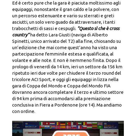
Ed è certo pure che la gara è piaciuta moltissimo agli
equipaggi, nonostante il gran caldo e la polvere, con
un percorso estenuante e vario su sterrati e greti
asciutti, un solo vero guado da attraversare, i tanti
trabocchetti di sassi e cespugli.
“Questo sì che è cross
country”
ha detto Lara Giusti (naviga di Alberto
Spinetti, unico arrivato del T2) alla fine, chiosando su
un’edizione che mai come quest’anno ha visto una
partecipazione femminile estesa e qualificata, al
volante e alle note. E non è nemmeno finita. Dopo il
prologo di venerdì da 14 km, ieri un settore da 156 km
ripetuto ieri due volte per chiudere il terzo round del
tricolore ACI Sport, e oggi gli equipaggi in lizza nella
gara di Coppa del Mondo e Coppa del Mondo FIA
dovranno ancora completare il terzo e ultimo settore
di 94 km prima di accomodarsi alla premiazione
conclusiva in Fiera a Pordenone (ore 14). Ma andiamo
con ordine.