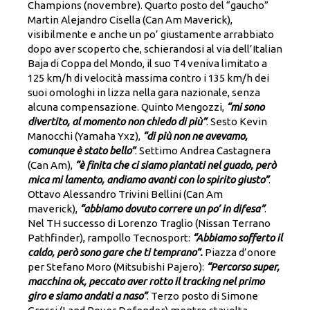
Champions (novembre). Quarto posto del “gaucho”
Martin Alejandro Cisella (Can Am Maverick),
visibilmente e anche un po’ giustamente arrabbiato
dopo aver scoperto che, schierandosi al via dell’Italian
Baja di Coppa del Mondo, il suo T4 veniva limitato a
125 km/h di velocità massima contro i 135 km/h dei
suoi omologhi in lizza nella gara nazionale, senza
alcuna compensazione. Quinto Mengozzi,
“mi sono
divertito, al momento non chiedo di più”
. Sesto Kevin
Manocchi (Yamaha Yxz),
“di più non ne avevamo,
comunque è stato bello”
. Settimo Andrea Castagnera
(Can Am),
“è finita che ci siamo piantati nel guado, però
mica mi lamento, andiamo avanti con lo spirito giusto”
.
Ottavo Alessandro Trivini Bellini (Can Am
maverick),
“abbiamo dovuto correre un po’ in difesa”
.
Nel TH successo di Lorenzo Traglio (Nissan Terrano
Pathfinder), rampollo Tecnosport:
“Abbiamo sofferto il
caldo, però sono gare che ti temprano”.
Piazza d’onore
per Stefano Moro (Mitsubishi Pajero):
“Percorso super,
macchina ok, peccato aver rotto il tracking nel primo
giro e siamo andati a naso”
. Terzo posto di Simone