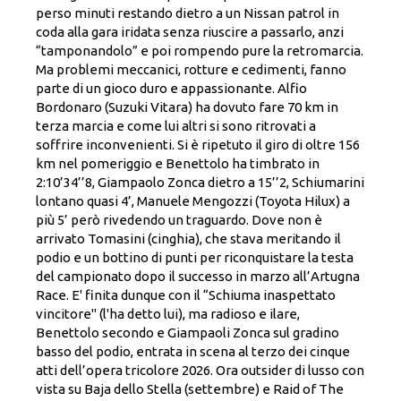
perso minuti restando dietro a un Nissan patrol in
coda alla gara iridata senza riuscire a passarlo, anzi
“tamponandolo” e poi rompendo pure la retromarcia.
Ma problemi meccanici, rotture e cedimenti, fanno
parte di un gioco duro e appassionante. Alfio
Bordonaro (Suzuki Vitara) ha dovuto fare 70 km in
terza marcia e come lui altri si sono ritrovati a
soffrire inconvenienti. Si è ripetuto il giro di oltre 156
km nel pomeriggio e Benettolo ha timbrato in
2:10’34’’8, Giampaolo Zonca dietro a 15’’2, Schiumarini
lontano quasi 4’, Manuele Mengozzi (Toyota Hilux) a
più 5’ però rivedendo un traguardo. Dove non è
arrivato Tomasini (cinghia), che stava meritando il
podio e un bottino di punti per riconquistare la testa
del campionato dopo il successo in marzo all’Artugna
Race. E' finita dunque con il “Schiuma inaspettato
vincitore" (l'ha detto lui), ma radioso e ilare,
Benettolo secondo e Giampaoli Zonca sul gradino
basso del podio, entrata in scena al terzo dei cinque
atti dell’opera tricolore 2026. Ora outsider di lusso con
vista su Baja dello Stella (settembre) e Raid of The