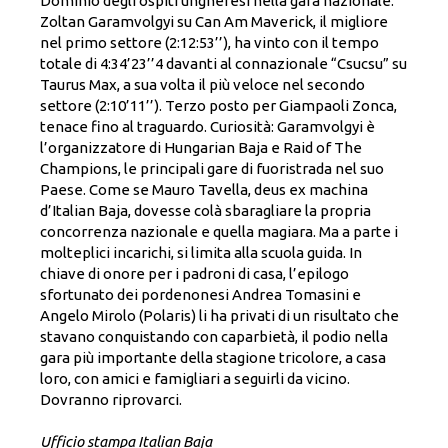
Dominio degli ospiti ungheresi nella gara nazionale.
Zoltan Garamvolgyi su Can Am Maverick, il migliore
nel primo settore (2:12:53’’), ha vinto con il tempo
totale di 4:34’23’’4 davanti al connazionale “Csucsu” su
Taurus Max, a sua volta il più veloce nel secondo
settore (2:10’11’’). Terzo posto per Giampaoli Zonca,
tenace fino al traguardo. Curiosità: Garamvolgyi è
l’organizzatore di Hungarian Baja e Raid of The
Champions, le principali gare di fuoristrada nel suo
Paese. Come se Mauro Tavella, deus ex machina
d’Italian Baja, dovesse colà sbaragliare la propria
concorrenza nazionale e quella magiara. Ma a parte i
molteplici incarichi, si limita alla scuola guida. In
chiave di onore per i padroni di casa, l’epilogo
sfortunato dei pordenonesi Andrea Tomasini e
Angelo Mirolo (Polaris) li ha privati di un risultato che
stavano conquistando con caparbietà, il podio nella
gara più importante della stagione tricolore, a casa
loro, con amici e famigliari a seguirli da vicino.
Dovranno riprovarci.
Ufficio stampa Italian Baja