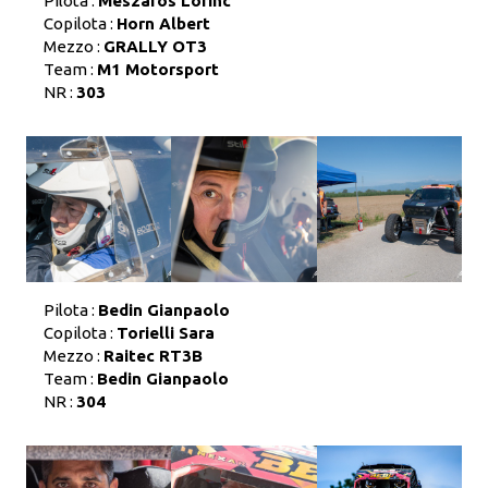
Pilota :
Meszaros Lorinc
Copilota :
Horn Albert
Mezzo :
GRALLY OT3
Team :
M1 Motorsport
NR :
303
Pilota :
Bedin Gianpaolo
Copilota :
Torielli Sara
Mezzo :
Raitec RT3B
Team :
Bedin Gianpaolo
NR :
304