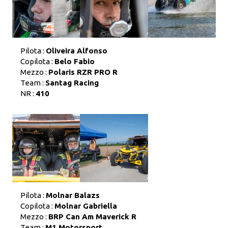
Pilota :
Oliveira Alfonso
Copilota :
Belo Fabio
Mezzo :
Polaris RZR PRO R
Team :
Santag Racing
NR :
410
Pilota :
Molnar Balazs
Copilota :
Molnar Gabriella
Mezzo :
BRP Can Am Maverick R
Team :
M1 Motorsport