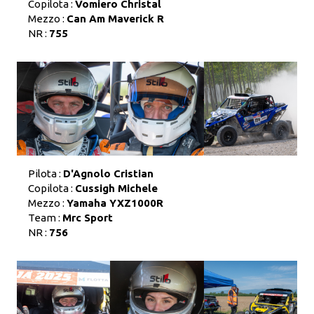
Copilota :
Vomiero Christal
Mezzo :
Can Am Maverick R
NR :
755
Pilota :
D'Agnolo Cristian
Copilota :
Cussigh Michele
Mezzo :
Yamaha YXZ1000R
Team :
Mrc Sport
NR :
756