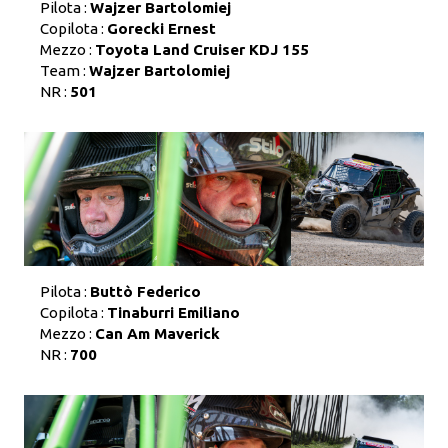
Pilota :
Wajzer Bartolomiej
Copilota :
Gorecki Ernest
Mezzo :
Toyota Land Cruiser KDJ 155
Team :
Wajzer Bartolomiej
NR :
501
Pilota :
Buttò Federico
Copilota :
Tinaburri Emiliano
Mezzo :
Can Am Maverick
NR :
700