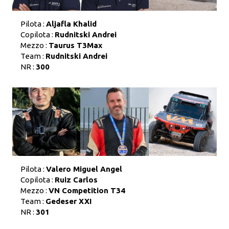
Pilota :
Aljafla Khalid
Copilota :
Rudnitski Andrei
Mezzo :
Taurus T3Max
Team :
Rudnitski Andrei
NR :
300
Pilota :
Valero Miguel Angel
Copilota :
Ruiz Carlos
Mezzo :
VN Competition T34
Team :
Gedeser XXI
NR :
301