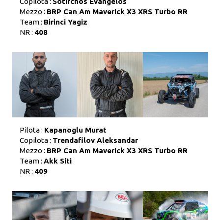
Copilota :
Sotirchos Evangelos
Mezzo :
BRP Can Am Maverick X3 XRS Turbo RR
Team :
Birinci Yagiz
NR :
408
Pilota :
Kapanoglu Murat
Copilota :
Trendafilov Aleksandar
Mezzo :
BRP Can Am Maverick X3 XRS Turbo RR
Team :
Akk Siti
NR :
409