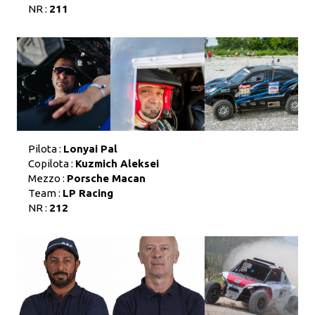
NR :
211
Pilota :
Lonyai Pal
Copilota :
Kuzmich Aleksei
Mezzo :
Porsche Macan
Team :
LP Racing
NR :
212