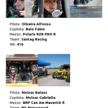
Pilota :
Oliveira Alfonso
Copilota :
Belo Fabio
Mezzo :
Polaris RZR PRO R
Team :
Santag Racing
NR :
410
Pilota :
Molnar Balazs
Copilota :
Molnar Gabriella
Mezzo :
BRP Can Am Maverick R
Team :
M1 Motorsport