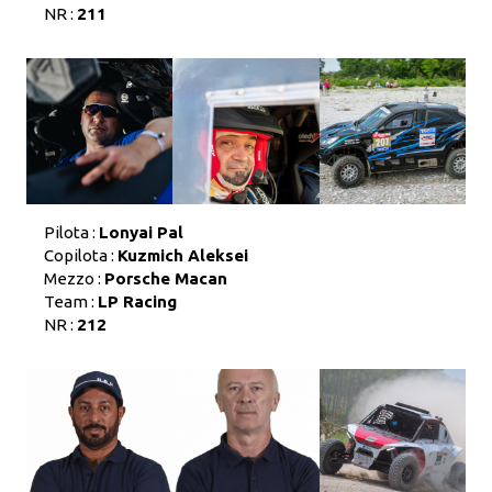
NR :
211
Pilota :
Lonyai Pal
Copilota :
Kuzmich Aleksei
Mezzo :
Porsche Macan
Team :
LP Racing
NR :
212