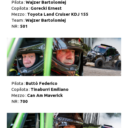
Pilota :
Wajzer Bartolomiej
Copilota :
Gorecki Ernest
Mezzo :
Toyota Land Cruiser KDJ 155
Team :
Wajzer Bartolomiej
NR :
501
Pilota :
Buttò Federico
Copilota :
Tinaburri Emiliano
Mezzo :
Can Am Maverick
NR :
700