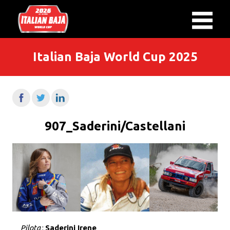
Italian Baja World Cup 2025
907_Saderini/Castellani
Pilota
:
Saderini Irene