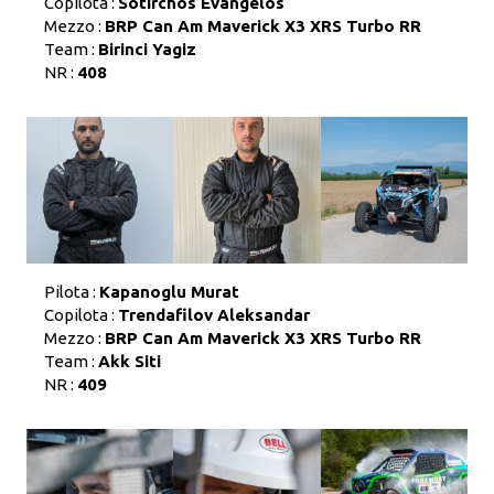
Copilota :
Sotirchos Evangelos
Mezzo :
BRP Can Am Maverick X3 XRS Turbo RR
Team :
Birinci Yagiz
NR :
408
Pilota :
Kapanoglu Murat
Copilota :
Trendafilov Aleksandar
Mezzo :
BRP Can Am Maverick X3 XRS Turbo RR
Team :
Akk Siti
NR :
409