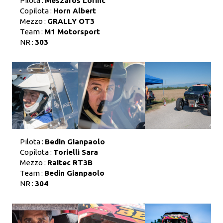
Pilota :
Meszaros Lorinc
Copilota :
Horn Albert
Mezzo :
GRALLY OT3
Team :
M1 Motorsport
NR :
303
Pilota :
Bedin Gianpaolo
Copilota :
Torielli Sara
Mezzo :
Raitec RT3B
Team :
Bedin Gianpaolo
NR :
304