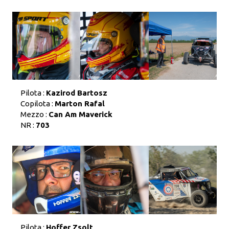
Pilota :
Kazirod Bartosz
Copilota :
Marton Rafal
Mezzo :
Can Am Maverick
NR :
703
Pilota :
Hoffer Zsolt