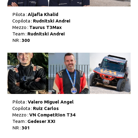
Pilota :
Aljafla Khalid
Copilota :
Rudnitski Andrei
Mezzo :
Taurus T3Max
Team :
Rudnitski Andrei
NR :
300
Pilota :
Valero Miguel Angel
Copilota :
Ruiz Carlos
Mezzo :
VN Competition T34
Team :
Gedeser XXI
NR :
301