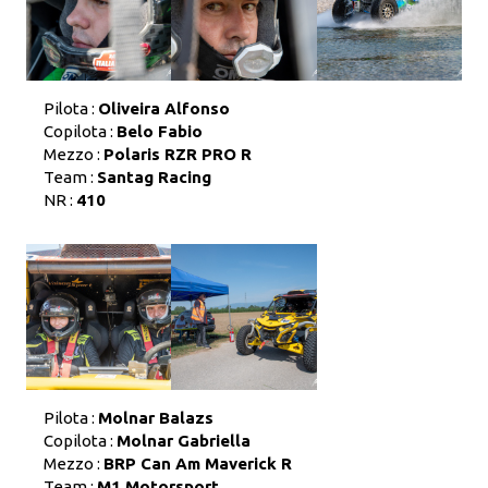
Pilota :
Oliveira Alfonso
Copilota :
Belo Fabio
Mezzo :
Polaris RZR PRO R
Team :
Santag Racing
NR :
410
Pilota :
Molnar Balazs
Copilota :
Molnar Gabriella
Mezzo :
BRP Can Am Maverick R
Team :
M1 Motorsport