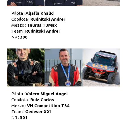
Pilota :
Aljafla Khalid
Copilota :
Rudnitski Andrei
Mezzo :
Taurus T3Max
Team :
Rudnitski Andrei
NR :
300
Pilota :
Valero Miguel Angel
Copilota :
Ruiz Carlos
Mezzo :
VN Competition T34
Team :
Gedeser XXI
NR :
301