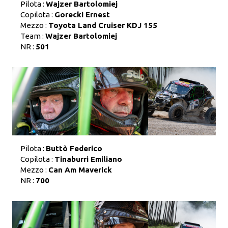
Pilota :
Wajzer Bartolomiej
Copilota :
Gorecki Ernest
Mezzo :
Toyota Land Cruiser KDJ 155
Team :
Wajzer Bartolomiej
NR :
501
Pilota :
Buttò Federico
Copilota :
Tinaburri Emiliano
Mezzo :
Can Am Maverick
NR :
700