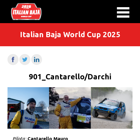
Italian Baja World Cup 2025
901_Cantarello/Darchi
Pilota
:
Cantarello Mauro