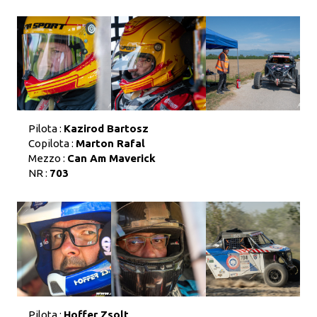
Pilota :
Kazirod Bartosz
Copilota :
Marton Rafal
Mezzo :
Can Am Maverick
NR :
703
Pilota :
Hoffer Zsolt