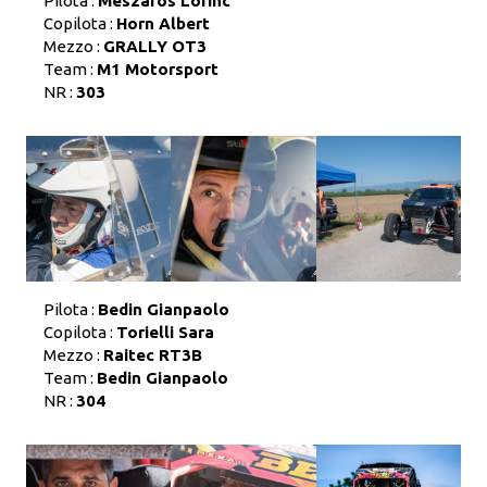
Pilota :
Meszaros Lorinc
Copilota :
Horn Albert
Mezzo :
GRALLY OT3
Team :
M1 Motorsport
NR :
303
Pilota :
Bedin Gianpaolo
Copilota :
Torielli Sara
Mezzo :
Raitec RT3B
Team :
Bedin Gianpaolo
NR :
304