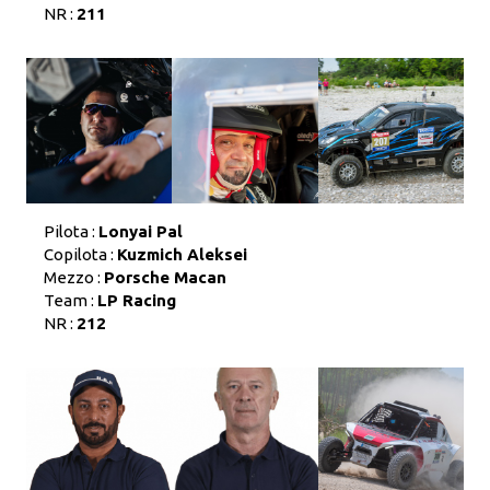
NR :
211
Pilota :
Lonyai Pal
Copilota :
Kuzmich Aleksei
Mezzo :
Porsche Macan
Team :
LP Racing
NR :
212