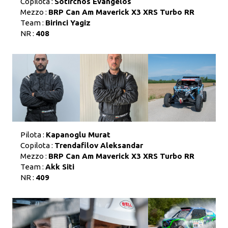
Copilota :
Sotirchos Evangelos
Mezzo :
BRP Can Am Maverick X3 XRS Turbo RR
Team :
Birinci Yagiz
NR :
408
Pilota :
Kapanoglu Murat
Copilota :
Trendafilov Aleksandar
Mezzo :
BRP Can Am Maverick X3 XRS Turbo RR
Team :
Akk Siti
NR :
409