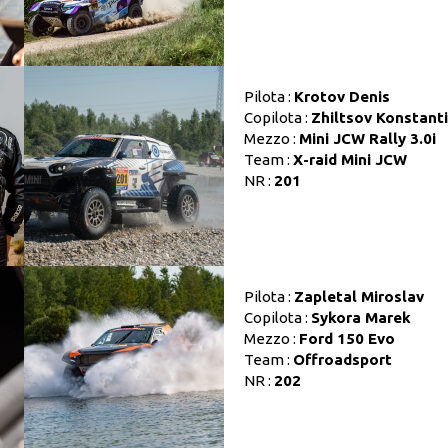
Pilota :
Krotov Denis
Copilota :
Zhiltsov Konstant
Mezzo :
Mini JCW Rally 3.0i
Team :
X-raid Mini JCW
NR :
201
Pilota :
Zapletal Miroslav
Copilota :
Sykora Marek
Mezzo :
Ford 150 Evo
Team :
Offroadsport
NR :
202