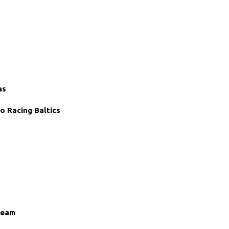
as
 Racing Baltics
Team