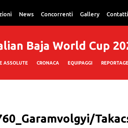
zioni
News
Concorrenti
Gallery
Contatt
alian Baja World Cup 2
HE ASSOLUTE
CRONACA
EQUIPAGGI
REPORTAG
760_Garamvolgyi/Takac