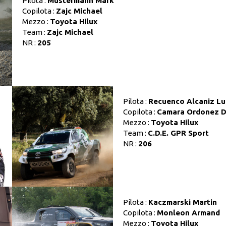
Pilota :
Mustermann Mark
Copilota :
Zajc Michael
Mezzo :
Toyota Hilux
Team :
Zajc Michael
NR :
205
Pilota :
Recuenco Alcaniz Lu
Copilota :
Camara Ordonez D
Mezzo :
Toyota Hilux
Team :
C.D.E. GPR Sport
NR :
206
Pilota :
Kaczmarski Martin
Copilota :
Monleon Armand
Mezzo :
Toyota Hilux