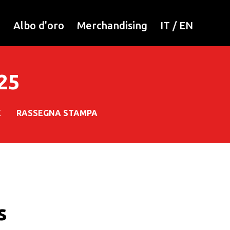
i
Albo d'oro
Merchandising
IT
/
EN
025
E
RASSEGNA STAMPA
s