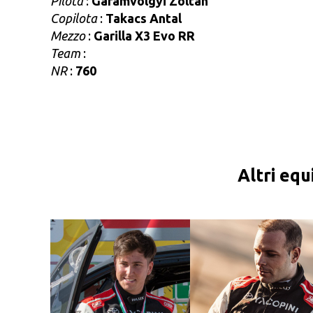
Pilota
:
Garamvolgyi Zoltan
Copilota
:
Takacs Antal
Mezzo
:
Garilla X3 Evo RR
Team
:
NR
:
760
Altri equ