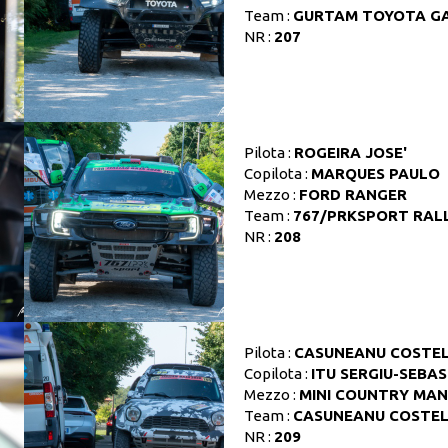
Team :
GURTAM TOYOTA GA
NR :
207
Pilota :
ROGEIRA JOSE'
Copilota :
MARQUES PAULO
Mezzo :
FORD RANGER
Team :
767/PRKSPORT RAL
NR :
208
Pilota :
CASUNEANU COSTE
Copilota :
ITU SERGIU-SEBA
Mezzo :
MINI COUNTRY MAN
Team :
CASUNEANU COSTE
NR :
209