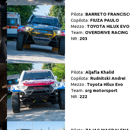
Pilota :
BARRETO FRANCISC
Copilota :
FIUZA PAULO
Mezzo :
TOYOTA HILUX EVO
Team :
OVERDRIVE RACING
NR :
203
Pilota :
Aljafla Khalid
Copilota :
Rudnitski Andrei
Mezzo :
Toyota Hilux Evo
Team :
srg motorsport
NR :
222