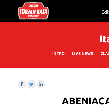
Edi
It
INTRO
LIVE NEWS
CLA
ABENIACA