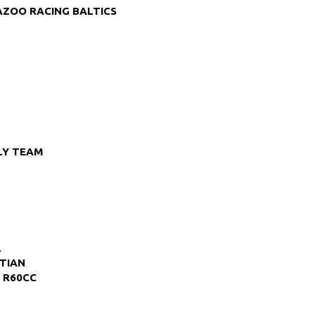
ZOO RACING BALTICS
LY TEAM
L
STIAN
 R60CC
L