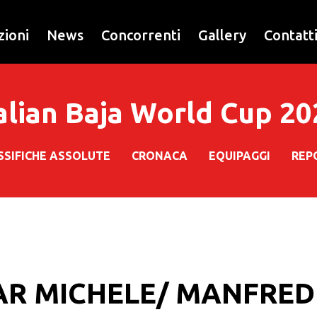
zioni
News
Concorrenti
Gallery
Contatt
alian Baja World Cup 2
SSIFICHE ASSOLUTE
CRONACA
EQUIPAGGI
REP
R MICHELE/ MANFRED