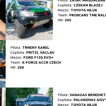
Pilota :
ZAJAC MAGDALENA
Copilota :
CZEKAN BLAZEJ
Mezzo :
TOYOTA HILUX
Team :
PROXCARS TME RAL
NR :
205
Pilota :
TRNENY KAREL
Copilota :
PRITZL VACLAV
Mezzo :
FORD F150 EVO+
Team :
X-FORCE ACCR CZECH
NR :
206
Pilota :
VANAGAS BENEDIKT
Copilota :
PALIUKENAS AIS
Mezzo :
TOYOTA HILUX