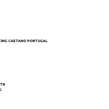
CING CAETANO PORTUGAL
GTR
G