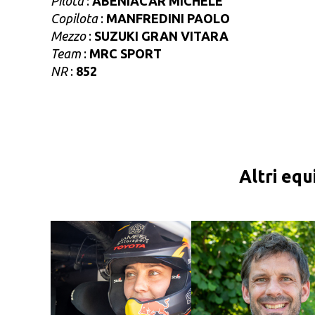
Pilota
:
ABENIACAR MICHELE
Copilota
:
MANFREDINI PAOLO
Mezzo
:
SUZUKI GRAN VITARA
Team
:
MRC SPORT
NR
:
852
Altri equ