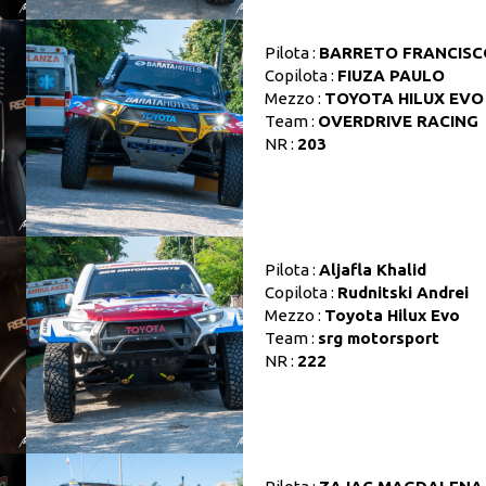
Pilota :
BARRETO FRANCISC
Copilota :
FIUZA PAULO
Mezzo :
TOYOTA HILUX EVO
Team :
OVERDRIVE RACING
NR :
203
Pilota :
Aljafla Khalid
Copilota :
Rudnitski Andrei
Mezzo :
Toyota Hilux Evo
Team :
srg motorsport
NR :
222