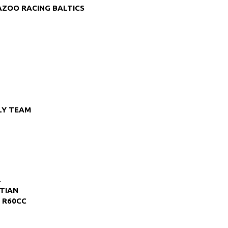
ZOO RACING BALTICS
LY TEAM
L
STIAN
 R60CC
L