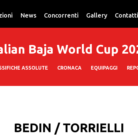
zioni
News
Concorrenti
Gallery
Contatt
alian Baja World Cup 2
SSIFICHE ASSOLUTE
CRONACA
EQUIPAGGI
REP
BEDIN / TORRIELLI