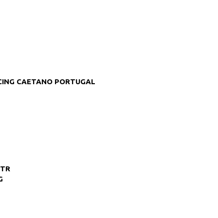
CING CAETANO PORTUGAL
GTR
G