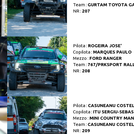
Team :
GURTAM TOYOTA GA
NR :
207
Pilota :
ROGEIRA JOSE'
Copilota :
MARQUES PAULO
Mezzo :
FORD RANGER
Team :
767/PRKSPORT RAL
NR :
208
Pilota :
CASUNEANU COSTE
Copilota :
ITU SERGIU-SEBA
Mezzo :
MINI COUNTRY MAN
Team :
CASUNEANU COSTE
NR :
209