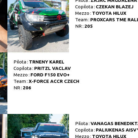
Pilota :
ZAJAC MAGDALENA
Copilota :
CZEKAN BLAZEJ
Mezzo :
TOYOTA HILUX
Team :
PROXCARS TME RAL
NR :
205
Pilota :
TRNENY KAREL
Copilota :
PRITZL VACLAV
Mezzo :
FORD F150 EVO+
Team :
X-FORCE ACCR CZECH
NR :
206
Pilota :
VANAGAS BENEDIKT
Copilota :
PALIUKENAS AIS
Mezzo :
TOYOTA HILUX