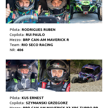
Pilota :
RODRIGUES RUBEN
Copilota :
RUI PAULO
Mezzo :
BRP CAN-AM MAVERICK R
Team :
RIO SECO RACING
NR :
406
Pilota :
KUS ERNEST
Copilota :
SZYMANSKI GRZEGORZ
Mezzo :
BRP CAN AM MAVERICK X3 XRS TURBO RR