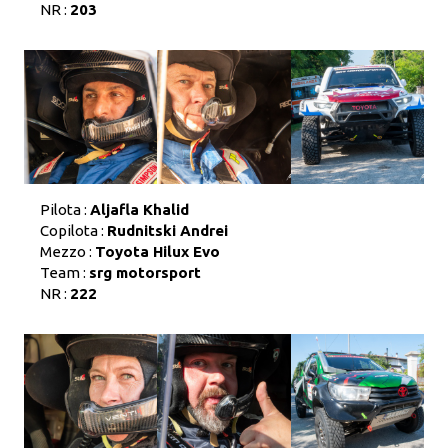
NR :
203
Pilota :
Aljafla Khalid
Copilota :
Rudnitski Andrei
Mezzo :
Toyota Hilux Evo
Team :
srg motorsport
NR :
222