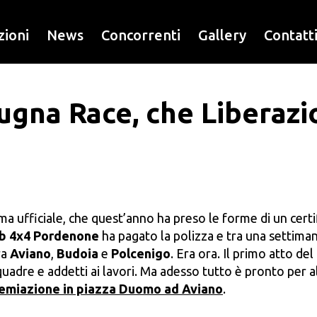
zioni
News
Concorrenti
Gallery
Contatt
ugna Race, che Liberazi
ma ufficiale, che quest’anno ha preso le forme di un certi
ub 4x4 Pordenone
ha pagato la polizza e tra una settiman
ra
Aviano
,
Budoia
e
Polcenigo
. Era ora. Il primo atto del
uadre e addetti ai lavori. Ma adesso tutto è pronto per al
remiazione in piazza Duomo ad Aviano
.