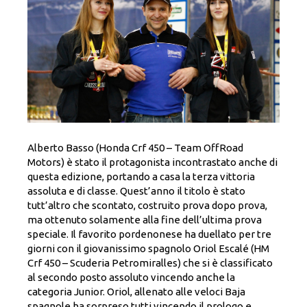
Alberto Basso (Honda Crf 450 – Team OffRoad
Motors) è stato il protagonista incontrastato anche di
questa edizione, portando a casa la terza vittoria
assoluta e di classe. Quest’anno il titolo è stato
tutt’altro che scontato, costruito prova dopo prova,
ma ottenuto solamente alla fine dell’ultima prova
speciale. Il favorito pordenonese ha duellato per tre
giorni con il giovanissimo spagnolo Oriol Escalé (HM
Crf 450 – Scuderia Petromiralles) che si è classificato
al secondo posto assoluto vincendo anche la
categoria Junior. Oriol, allenato alle veloci Baja
spagnole ha sorpreso tutti vincendo il prologo e