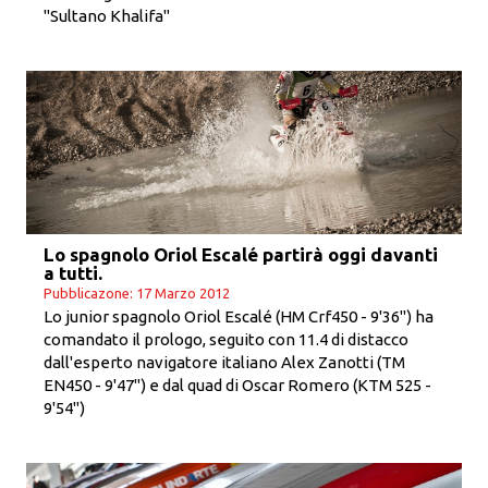
"Sultano Khalifa"
Lo spagnolo Oriol Escalé partirà oggi davanti
a tutti.
Pubblicazone: 17 Marzo 2012
Lo junior spagnolo Oriol Escalé (HM Crf450 - 9'36") ha
comandato il prologo, seguito con 11.4 di distacco
dall'esperto navigatore italiano Alex Zanotti (TM
EN450 - 9'47") e dal quad di Oscar Romero (KTM 525 -
9'54")