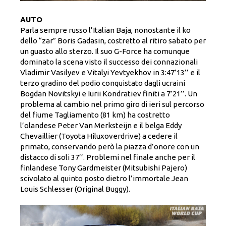
AUTO
Parla sempre russo l’Italian Baja, nonostante il ko
dello “zar” Boris Gadasin, costretto al ritiro sabato per
un guasto allo sterzo. Il suo G-Force ha comunque
dominato la scena visto il successo dei connazionali
Vladimir Vasilyev e Vitalyi Yevtyekhov in 3:47’13’’ e il
terzo gradino del podio conquistato dagli ucraini
Bogdan Novitskyi e Iurii Kondratiev finiti a 7’21’’. Un
problema al cambio nel primo giro di ieri sul percorso
del fiume Tagliamento (81 km) ha costretto
l’olandese Peter Van Merksteijn e il belga Eddy
Chevaillier (Toyota Hiluxoverdrive) a cedere il
primato, conservando però la piazza d’onore con un
distacco di soli 37’’. Problemi nel finale anche per il
finlandese Tony Gardmeister (Mitsubishi Pajero)
scivolato al quinto posto dietro l’immortale Jean
Louis Schlesser (Original Buggy).