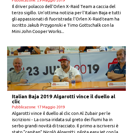
Il driver polacco dell’Orlen X-Raid Team a caccia del
terzo sigillo. Un’ottima notizia per l’Italian Baja e tutti
gli appassionati di fuoristrada: l’Orlen X-Raid team ha
iscritto Jakub Przygonski e Timo Gottschalk con la
Mini John Cooper Works...
Italian Baja 2019 Algarotti vince il duello al
clic
Pubblicazone: 17 Maggio 2019
Algarotti vince il duello al clic con Al Zubair per le
iscrizioni - La corsa iridata sul greto dei fiumi ha in
serbo grandi novità di tracciato. Il primo a iscriversi è
stato “capitan” Nicolò Algarotti, pilota easyJet con la