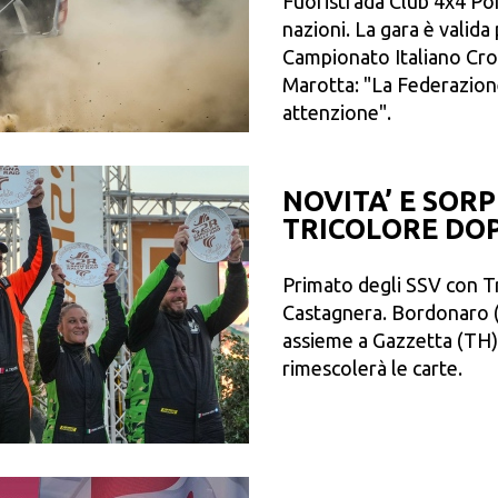
Fuoristrada Club 4x4 Po
nazioni. La gara è vali
Campionato Italiano Cr
Marotta: "La Federazion
attenzione".
NOVITA’ E SOR
TRICOLORE DOP
Primato degli SSV con Tri
Castagnera. Bordonaro (T
assieme a Gazzetta (TH) e
rimescolerà le carte.